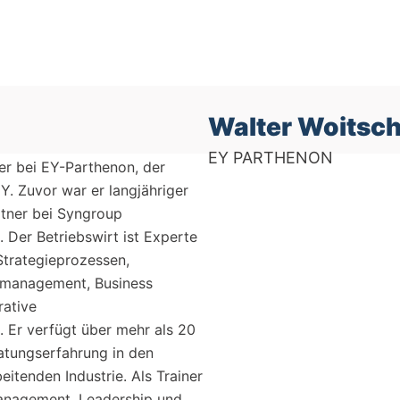
Walter Woitsc
EY PARTHENON
ner bei EY-Parthenon, der
Y. Zuvor war er langjähriger
rtner bei Syngroup
Der Betriebswirt ist Experte
Strategieprozessen,
nsmanagement, Business
rative
Er verfügt über mehr als 20
ratungserfahrung in den
itenden Industrie. Als Trainer
management, Leadership und