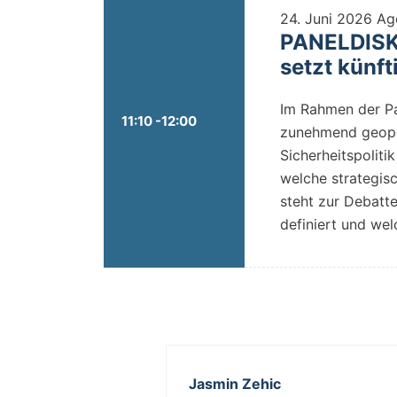
24. Juni 2026
Ag
PANELDISKU
setzt künft
Im Rahmen der Pan
11:10 -12:00
zunehmend geopol
Sicherheitspoliti
welche strategis
steht zur Debatt
definiert und we
Jasmin Zehic